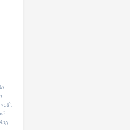
ản
g
 xuất,
 vệ
iêng