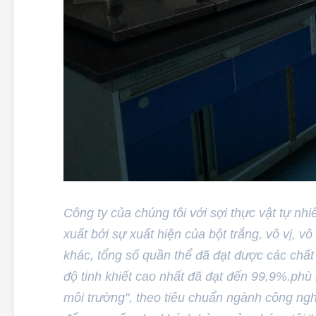
Công ty của chúng tôi với sợi thực vật tự n
xuất bởi sự xuất hiện của bột trắng, vô vị, 
khác, tổng số quần thể đã đạt được các chất
độ tinh khiết cao nhất đã đạt đến 99,9%.phù 
môi trường", theo tiêu chuẩn ngành công ngh