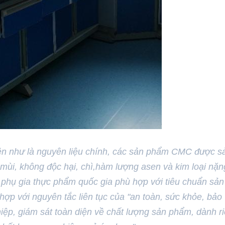
hiên như là nguyên liệu chính, các sản phẩm CMC được s
vô mùi, không độc hại, chì,hàm lượng asen và kim loại nặn
 phụ gia thực phẩm quốc gia phù hợp với tiêu chuẩn sản
hợp với nguyên tắc liên tục của "an toàn, sức khỏe, bảo
iệp, giám sát toàn diện về chất lượng sản phẩm, dành r