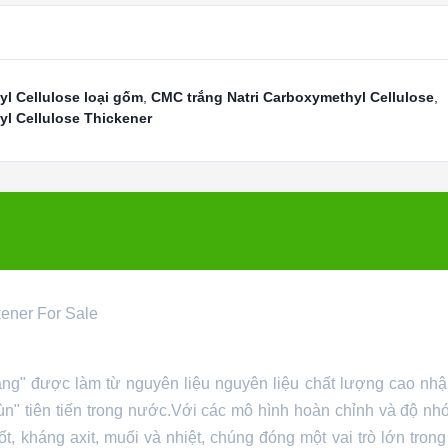
 Cellulose loại gốm
,
CMC trắng Natri Carboxymethyl Cellulose
,
 Cellulose Thickener
ener For Sale
ang" được làm từ nguyên liệu nguyên liệu chất lượng cao nh
n" tiên tiến trong nước.Với các mô hình hoàn chỉnh và độ nhớ
tốt, kháng axit, muối và nhiệt, chúng đóng một vai trò lớn tron