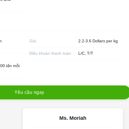
m
Giá:
2.2-3.6 Dollars per kg
Điều khoản thanh toán:
L/C, T/T
00 tấn mỗi
Y
ê
u
c
ầ
u
n
g
a
y
Ms. Moriah