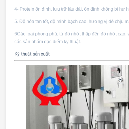
4- Protein ổn định, lưu trữ lâu dài, ổn định không bị hư 
5. Độ hòa tan tốt, độ minh bạch cao, hương vị dễ chịu 
6Các loại phong phú, từ độ nhớt thấp đến độ nhớt cao, 
các sản phẩm đặc điểm kỹ thuật.
Kỹ thuật sản xuất