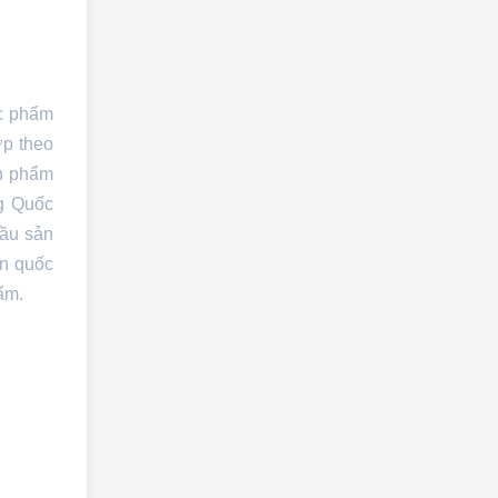
ực phẩm
ợp theo
ản phẩm
g Quốc
cầu sản
ẩn quốc
ẩm.