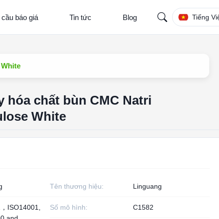
 cầu báo giá
Tin tức
Blog
Tiếng Vi
 White
y hóa chất bùn CMC Natri
ulose White
g
Tên thương hiệu:
Linguang
1，ISO14001,
Số mô hình:
C1582
0 and