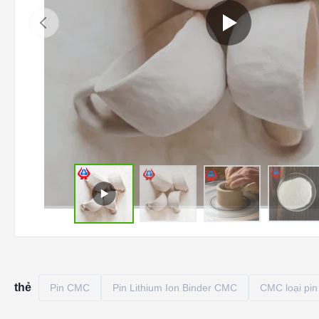
thẻ
Pin CMC
Pin Lithium Ion Binder CMC
CMC loại pin