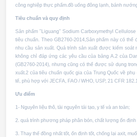
công nghiệp thực phẩm.đồ uống đông lạnh, bánh nướng, 
Tiêu chuẩn và quy định
Sản phẩm "Liguang" Sodium Carboxymethyl Cellulose
tiêu chuẩn. Theo GB2760-2014,Sản phẩm này có thể đ
nhu cầu sản xuất. Quá trình sản xuất được kiểm soát
không chỉ đáp ứng các yêu cầu của bảng A.2 của Da
(GB2760-2014), nhưng cũng có thể được sử dụng trong 
xuất.2 của tiêu chuẩn quốc gia của Trung Quốc về ph
tế, phù hợp với JECFA, FAO / WHO, USP, 21 CFR 182.17
Ưu điểm
1- Nguyên liệu thô, tài nguyên tái tạo, y tế và an toàn;
2. quá trình phương pháp phân bón, chất lượng ổn định 
3. Thay thế đồng nhất tốt, ổn định tốt, chống lại axit, muố