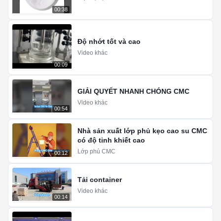
00:38
Độ nhớt tốt và cao
Video khác
00:09
GIẢI QUYẾT NHANH CHÓNG CMC
Video khác
00:54
Nhà sản xuất lớp phủ kẹo cao su CMC
có độ tinh khiết cao
Lớp phủ CMC
00:12
Tải container
Video khác
00:14