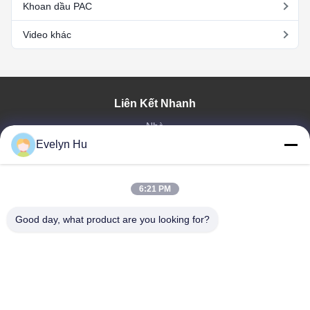
Khoan dầu PAC
Video khác
Liên Kết Nhanh
Nhà
Evelyn Hu
Sản Phẩm
Hướng Dẫn VR
Về Chúng Tôi
6:21 PM
Tham Quan Nhà Máy
Kiểm Soát Chất Lượng
Good day, what product are you looking for?
Liên Hệ Chúng Tôi
Yêu Cầu Báo Giá
Tin Tức
Dongying Linguang New Material Technology Co., Ltd.