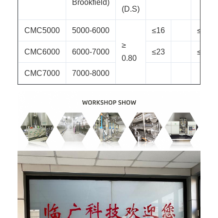
Brookfield)
(D.S)
CMC5000
5000-6000
≤16
≤100
≥
CMC6000
6000-7000
≤23
≤100
0.80
CMC7000
7000-8000