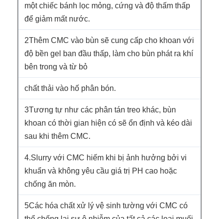
một chiếc bánh lọc mỏng, cứng và độ thấm thấp
để giảm mất nước.
2Thêm CMC vào bùn sẽ cung cấp cho khoan với
độ bền gel ban đầu thấp, làm cho bùn phát ra khí
bên trong và từ bỏ
chất thải vào hố phân bón.
3Tương tự như các phân tán treo khác, bùn
khoan có thời gian hiện có sẽ ổn định và kéo dài
sau khi thêm CMC.
4.Slurry với CMC hiếm khi bị ảnh hưởng bởi vi
khuẩn và không yêu cầu giá trị PH cao hoặc
chống ăn mòn.
5Các hóa chất xử lý vệ sinh tường với CMC có
thể chống lại sự ô nhiễm của tất cả các loại muối