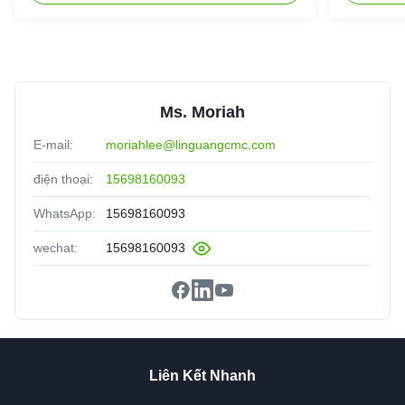
Ms. Moriah
E-mail:
moriahlee@linguangcmc.com
điện thoại:
15698160093
WhatsApp:
15698160093
wechat:
15698160093
Liên Kết Nhanh