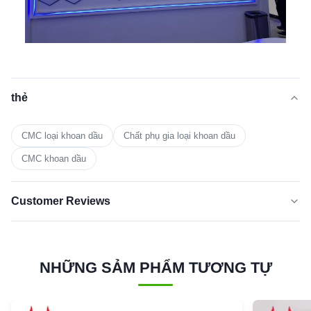
thẻ
CMC loại khoan dầu
Chất phụ gia loại khoan dầu
CMC khoan dầu
Customer Reviews
5.0
★★★★★
★★★★★
Dựa trên 50 đánh giá gần đây
NHỮNG SẢM PHẨM TƯƠNG TỰ
5 SAO
100%
4 sao
0