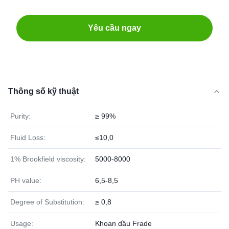
Yêu cầu ngay
Thông số kỹ thuật
Purity:
≥ 99%
Fluid Loss:
≤10,0
1% Brookfield viscosity:
5000-8000
PH value:
6,5-8,5
Degree of Substitution:
≥ 0,8
Usage:
Khoan dầu Frade