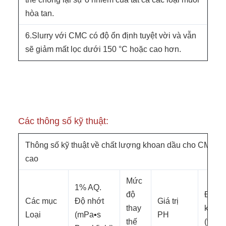
hòa tan.
6.Slurry với CMC có độ ổn định tuyệt vời và vẫn
sẽ giảm mất lọc dưới 150 °C hoặc cao hơn.
Các thông số kỹ thuật:
Thông số kỹ thuật về chất lượng khoan dầu cho CMC đ
cao
Mức
1% AQ.
độ
Độ ti
Các mục
Độ nhớt
Giá trị
thay
khiết
Loại
(mPa▪s
PH
thế
(%)