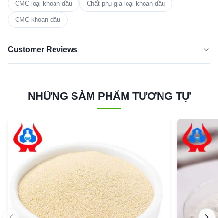
CMC loại khoan dầu
Chất phụ gia loại khoan dầu
CMC khoan dầu
Customer Reviews
5.0
★★★★★
★★★★★
Dựa trên 50 đánh giá gần đây
NHỮNG SẢM PHẨM TƯƠNG TỰ
5 SAO
100%
4 sao
0
3 sao
0
2 sao
0
1 sao
0
cathy
★★★★★
★★★★★
C
Qatar
Feb 10.2026
The product performs well in our formulation, consisten