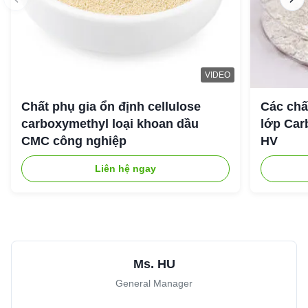
quality!
Almighty
★★★★★
★★★★★
A
United Arab Emirates
Jul 25.2025
VIDEO
The viscoisty meets our requirement perfectly, and
Chất phụ gia ổn định cellulose
Các chấ
dissolve quickly, no cake and impurities. Highly
carboxymethyl loại khoan dầu
lớp Car
recomended.
CMC công nghiệp
HV
Liên hệ ngay
Ms. HU
General Manager