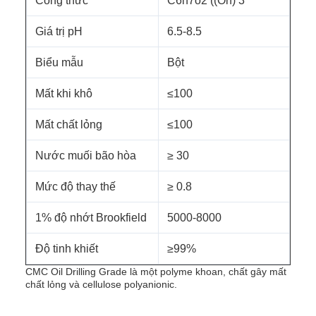
Công thức
C6h7o2 ((Oh) 3
Giá trị pH
6.5-8.5
Biểu mẫu
Bột
Mất khi khô
≤100
Mất chất lỏng
≤100
Nước muối bão hòa
≥ 30
Mức độ thay thế
≥ 0.8
1% độ nhớt Brookfield
5000-8000
Độ tinh khiết
≥99%
CMC Oil Drilling Grade là một polyme khoan, chất gây mất
chất lỏng và cellulose polyanionic.