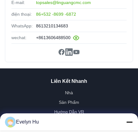
E-mail:
topsales@linguangcmc.com
điện thoại:
86+532 -8699 -6872
WhatsApp:
8613210134683
wechat:
+8613606488500
Liên Kết Nhanh
Nhà
Sản Phẩm
Hướng Dẫn VR
Về Chúng Tôi
Evelyn Hu
Tham Quan Nhà Máy