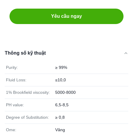
Yêu cầu ngay
Thông số kỹ thuật
Purity:
≥ 99%
Fluid Loss:
≤10,0
1% Brookfield viscosity:
5000-8000
PH value:
6,5-8,5
Degree of Substitution:
≥ 0,8
Ome:
Vâng