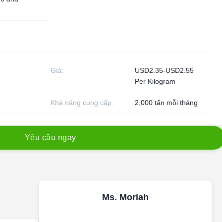
Giá:
USD2.35-USD2.55
Per Kilogram
Khả năng cung cấp:
2,000 tấn mỗi tháng
Y
ê
u
c
ầ
u
n
g
a
y
Ms. Moriah