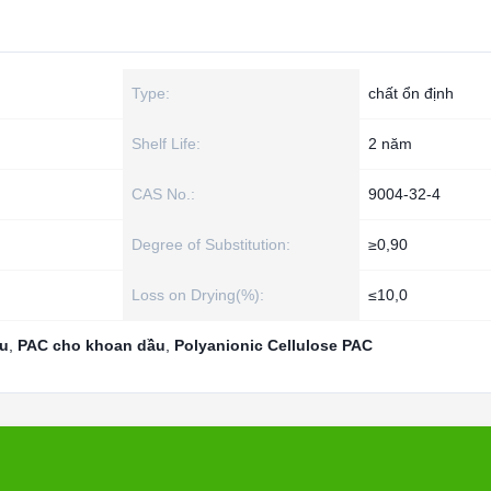
Type:
chất ổn định
Shelf Life:
2 năm
CAS No.:
9004-32-4
Degree of Substitution:
≥0,90
Loss on Drying(%):
≤10,0
ầu
,
PAC cho khoan dầu
,
Polyanionic Cellulose PAC