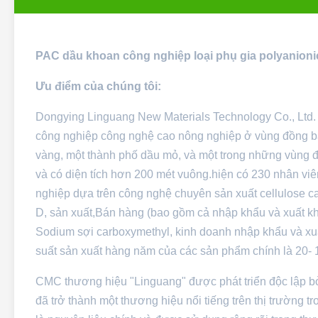
PAC dầu khoan công nghiệp loại phụ gia polyanionic
Ưu điểm của chúng tôi:
Dongying Linguang New Materials Technology Co., Ltd.
công nghiệp công nghệ cao nông nghiệp ở vùng đồng b
vàng, một thành phố dầu mỏ, và một trong những vùng đấ
và có diện tích hơn 200 mét vuông.hiện có 230 nhân viê
nghiệp dựa trên công nghệ chuyên sản xuất cellulose ca
D, sản xuất,Bán hàng (bao gồm cả nhập khẩu và xuất k
Sodium sợi carboxymethyl, kinh doanh nhập khẩu và xuấ
suất sản xuất hàng năm của các sản phẩm chính là 20- 
CMC thương hiệu "Linguang" được phát triển độc lập bở
đã trở thành một thương hiệu nổi tiếng trên thị trường