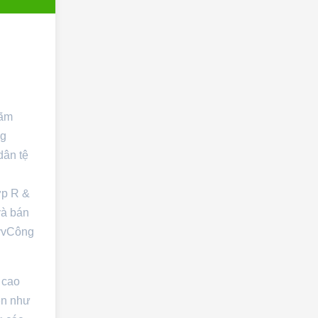
lãm
ng
dân tệ
h
ợp R &
và bán
 vvCông
 cao
ên như