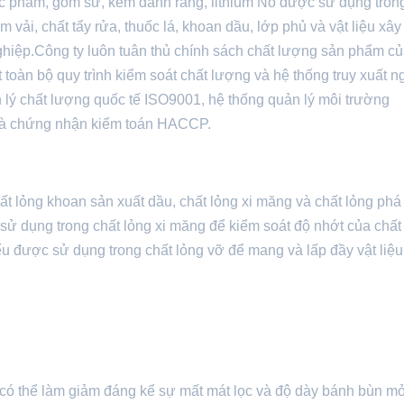
hực phẩm, gốm sứ, kem đánh răng, lithium Nó được sử dụng tron
vải, chất tẩy rửa, thuốc lá, khoan dầu, lớp phủ và vật liệu xây
ghiệp.Công ty luôn tuân thủ chính sách chất lượng sản phẩm củ
 toàn bộ quy trình kiểm soát chất lượng và hệ thống truy xuất 
lý chất lượng quốc tế ISO9001, hệ thống quản lý môi trường
và chứng nhận kiểm toán HACCP.
t lỏng khoan sản xuất dầu, chất lỏng xi măng và chất lỏng phá
sử dụng trong chất lỏng xi măng để kiểm soát độ nhớt của chất 
ếu được sử dụng trong chất lỏng vỡ để mang và lấp đầy vật liệu
 có thể làm giảm đáng kể sự mất mát lọc và độ dày bánh bùn m