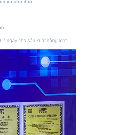
ch vụ chu đáo.
ạn.
-7 ngày cho sản xuất hàng loạt.