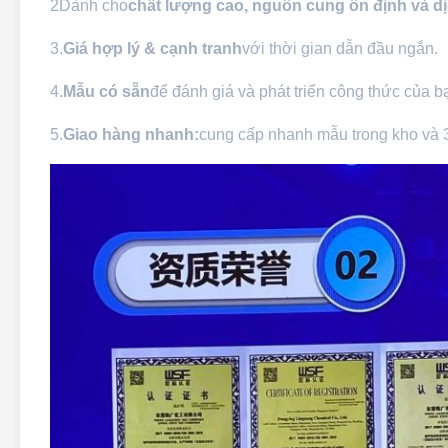
2Dành cho
chất lượng cao, nguồn cung ổn định và dị
3.
Giá hợp lý & cạnh tranh
với thời gian dẫn đầu ngắn.
4.
Mẫu có sẵn
để đánh giá và phát triển công thức của b
5.
Giao hàng nhanh:
cung cấp nhanh mẫu trong kho và 3