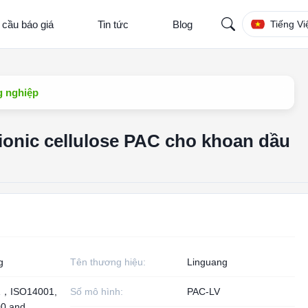
 cầu báo giá
Tin tức
Blog
Tiếng Vi
g nghiệp
ionic cellulose PAC cho khoan dầu
g
Tên thương hiệu:
Linguang
1，ISO14001,
Số mô hình:
PAC-LV
0 and