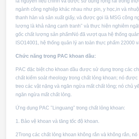
là nguyên liệu chính và được sử dụng rộng rãi trong t
ngành công nghiệp khác nhau như pin, y học,in và nhuộm 
thanh hàn và sản xuất giấy, và được gọi là MSG công n
lượng là khả năng cạnh tranh" và thực hiện nghiêm ngặt
gốc chất lượng sản phẩmNó đã vượt qua hệ thống quản 
ISO14001, hệ thống quản lý an toàn thực phẩm 22000 
Chức năng trong PAC khoan dầu:
PAC đặc biệt cho khoan dầu được sử dụng trong các chấ
chất kiểm soát rheology trong chất lỏng khoan; nó được 
treo các vật nặng và ngăn ngừa mất chất lỏng; nó chủ y
ngăn ngừa mất chất lỏng.
Ứng dụng PAC "Linguang" trong chất lỏng khoan:
1. Bảo vệ khoan và tăng tốc độ khoan.
2Trong các chất lỏng khoan không rắn và không rắn, nó