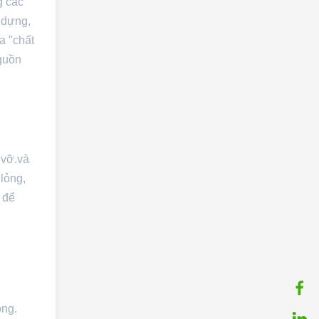
g các
 dựng,
a "chất
nguồn
 vỡ.và
lỏng,
 để
ỏng.