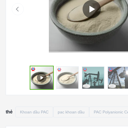
thẻ
Khoan dầu PAC
pac khoan dầu
PAC Polyanionic Ce