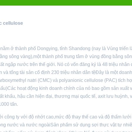
 cellulose
 nằm ở thành phố Dongying, tỉnh Shandong (nay là Vùng triển 
ằng sông vàng),một thành phố trung tâm ở vùng đồng bằng sô
t ngập nước trên thế giới. Nó có vốn đăng ký là 48 triệu nhân 
n và tổng tài sản cố định 230 triệu nhân dân tệĐây là một doan
rboxymethyl natri (CMC) và polyanionic cellulose (PAC) tích h
hẩu)Các hoạt động kinh doanh chính của nó bao gồm sản xuất 
t khẩu, hậu cần hiện đại, thương mại quốc tế, axit lưu huỳnh,
1000 tấn.
i công ty với độ nhớt cao,mức độ thay thế cao và độ thấm lưới
 trong nước và nước ngoàiSản phẩm sử dụng sợi thực vật tự nhi