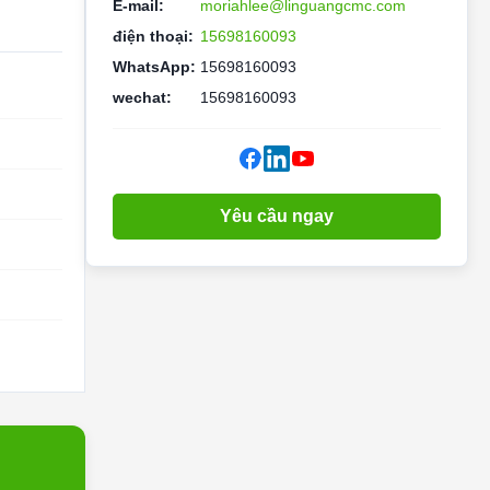
E-mail:
moriahlee@linguangcmc.com
điện thoại:
15698160093
WhatsApp:
15698160093
wechat:
15698160093
Yêu cầu ngay